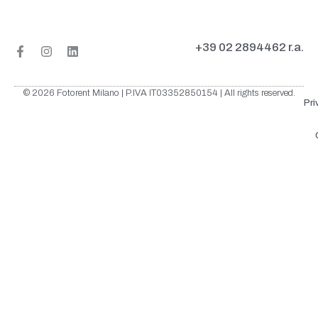
+39 02 2894462 r.a.
© 2026 Fotorent Milano | P.IVA IT03352850154 | All rights reserved.
Pri